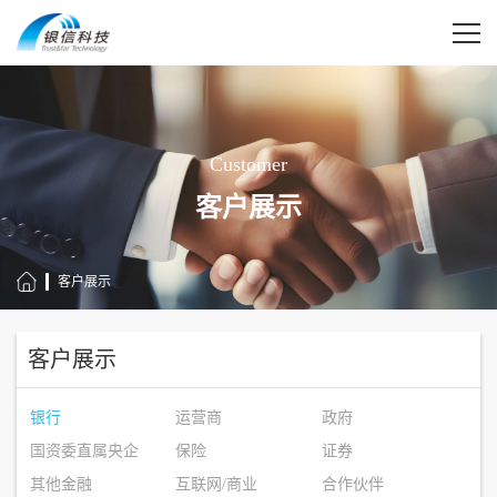
Customer
客户展示
客户展示
客户展示
银行
运营商
政府
国资委直属央企
保险
证券
其他金融
互联网/商业
合作伙伴